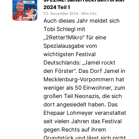
2024 Teil 1
03. November 2024
‧
65m 43s
Auch dieses Jahr meldet sich
Tobi Schlegl mit
„2Retter1Mikro“ für eine
Spezialausgabe vom
wichtigsten Festival
Deutschlands: „Jamel rockt
den Förster“. Das Dorf Jamel in
Mecklenburg-Vorpommern hat
weniger als 50 Einwohner, zum
großen Teil Neonazis, die sich
dort angesiedelt haben. Das
Ehepaar Lohmeyer veranstaltet
seit vielen Jahren das Festival
gegen Rechts auf ihrem
Grundstück und lässt sich nicht